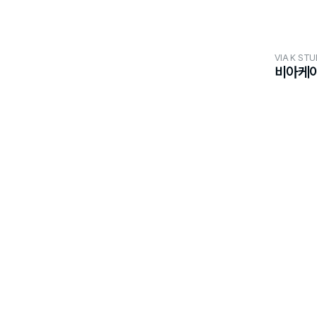
VIA K STU
비아케