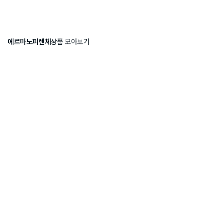
에르마노피렌체
상품 모아보기