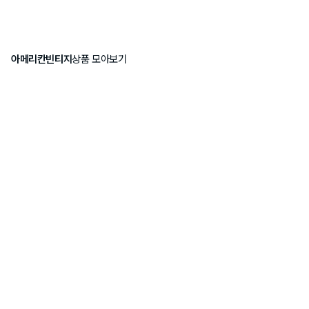
아메리칸빈티지
상품 모아보기