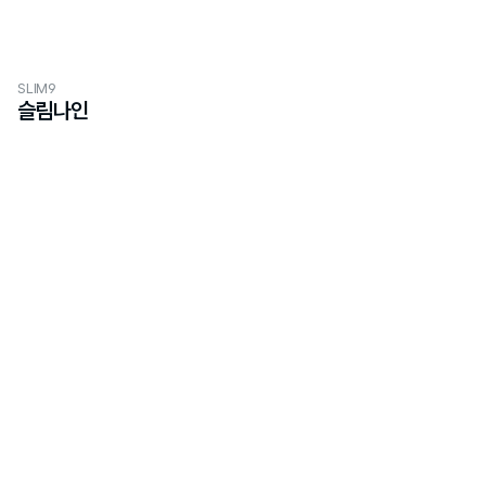
SLIM9
슬림나인