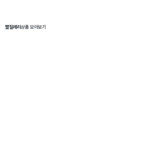
빨질레리
상품 모아보기