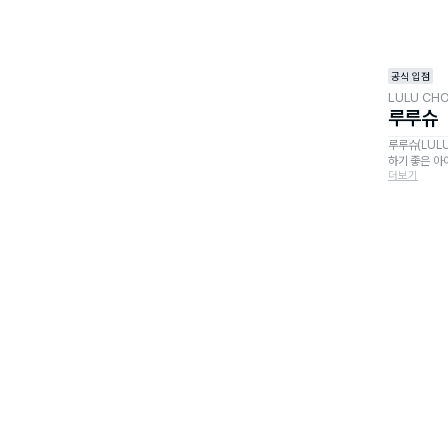
공식 입점
LULU CH
루루슈
루루슈(LUL
하기 좋은 아
더보기