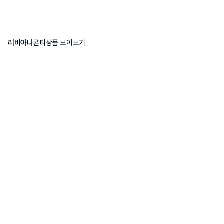
리비아나콘티
상품 모아보기