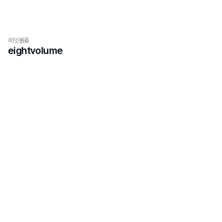
에잇볼륨
eightvolume