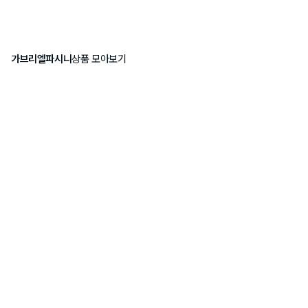
가브리엘파시니
상품 모아보기