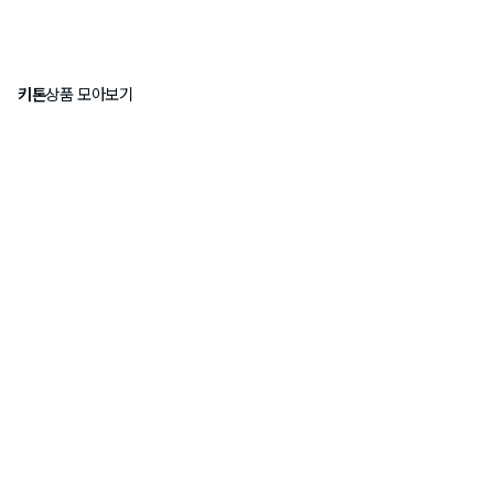
키톤
상품 모아보기