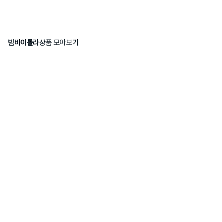
빔바이롤라
상품 모아보기