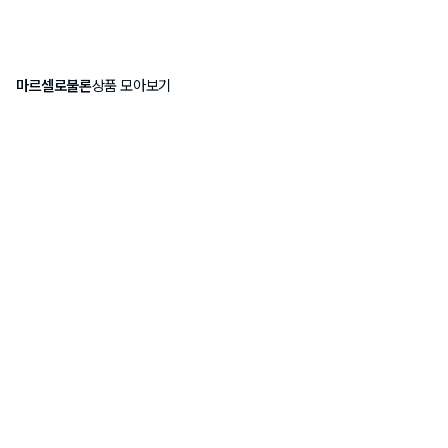
마르셀로불론
상품 모아보기