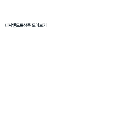
대시앤도트
상품 모아보기