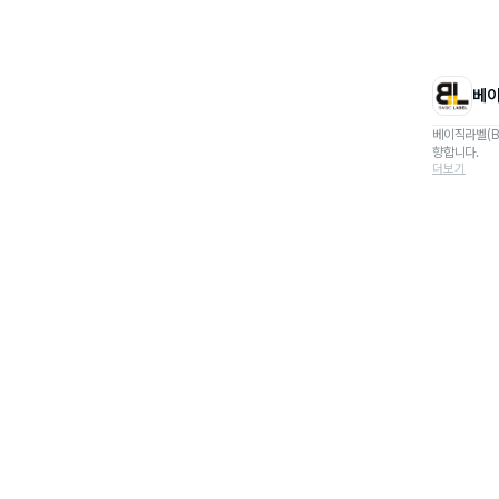
베
베이직라벨(B
향합니다.
더보기