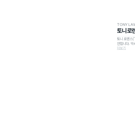
TONY LA
토니로
토니 로렌스(
안합니다. 익
더보기