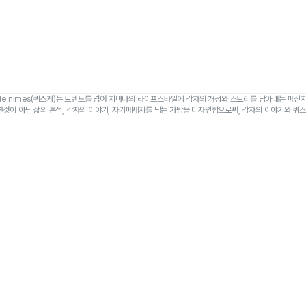
 de nimes(퀴스케)는 트렌드를 넘어 저마다의 라이프스타일에 각자의 개성와 스토리를 담아내는 메신
한것이 아닌 삶의 흔적, 각자의 이야기, 자기메세지를 담는 가방을 디자인함으로써, 각자의 이야기와 퀴스
를 구현하고자 합니다.