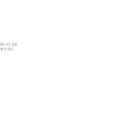
저입니다. 단순
케가 만나 새